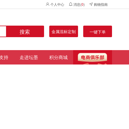
个人中心
消息(
0
)
购物指南
搜索
金属混标定制
一键下单
支持
走进坛墨
积分商城