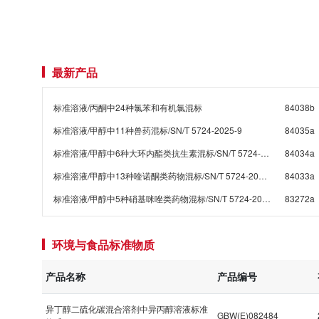
最新产品
标准溶液/丙酮中24种氯苯和有机氯混标
84038b
标准溶液/甲醇中11种兽药混标/SN/T 5724-2025-9
84035a
标准溶液/甲醇中6种大环内酯类抗生素混标/SN/T 5724-2025-8/保质期6个月
84034a
标准溶液/甲醇中13种喹诺酮类药物混标/SN/T 5724-2025-7
84033a
标准溶液/甲醇中5种硝基咪唑类药物混标/SN/T 5724-2025-4
83272a
标准溶液/甲醇中13种甾体激素混标溶液/SN/T 5724-2025-3/保质期6个月
84032a
环境与食品标准物质
标准溶液/甲醇中20种β-受体激动剂混标溶液/SN/T 5724-2025-2
84031a
标准溶液/二硫化碳中10种挥发性有机物混标
84027x
产品名称
产品编号
标准溶液/水中乙醇等5种混标-4组
84011x
异丁醇二硫化碳混合溶剂中异丙醇溶液标准
标准溶液/水中乙醇等5种混标-3组
84010x
GBW(E)082484