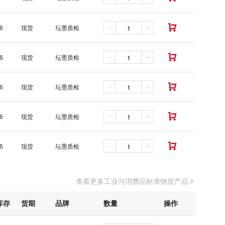
6
现货
坛墨质检

6
现货
坛墨质检

6
现货
坛墨质检

6
现货
坛墨质检

6
现货
坛墨质检

查看更多工业与消费品标准物质产品
库存
货期
品牌
数量
操作