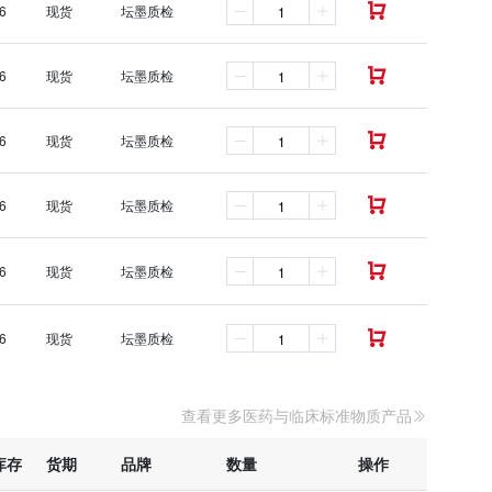
6
现货
坛墨质检

6
现货
坛墨质检

6
现货
坛墨质检

6
现货
坛墨质检

6
现货
坛墨质检

6
现货
坛墨质检

查看更多医药与临床标准物质产品
库存
货期
品牌
数量
操作