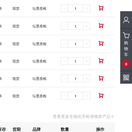
6
现货
坛墨质检

6
现货
坛墨质检

购
6
现货
坛墨质检

物
车
6
现货
坛墨质检

0
6
现货
坛墨质检

6
现货
坛墨质检

查看更多生物化学标准物质产品
库存
货期
品牌
数量
操作