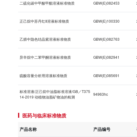
二硫化碳中甲酸甲酯溶液标准物质
GBW(E)082453
正己烷中苏丹红Ⅱ溶液标准物质
GBW(E)100330
乙腈中隐色结晶紫溶液标准物质
GBW(E)082763
异辛烷中二苯甲酮溶液标准物质
GBW(E)082941
硫酸容量分析用溶液标准物质
GBW(E)085691
标准溶液/正己烷中油脂标准溶液/GB／T375
94963hc
14-2019 动植物油脂矿物油的检测
医药与临床标准物质
产品名称
产品编号