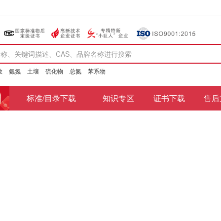
数
氨氮
土壤
硫化物
总氮
苯系物
标准/目录下载
知识专区
证书下载
售后