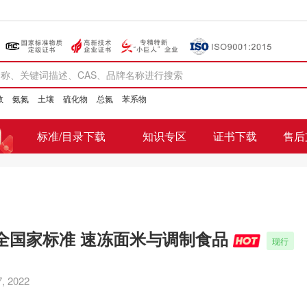
数
氨氮
土壤
硫化物
总氮
苯系物
标准/目录下载
知识专区
证书下载
售后
全国家标准 速冻面米与调制食品
现行
 2022