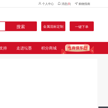
个人中心
消息(
0
)
购物指南
搜索
金属混标定制
一键下单
支持
走进坛墨
积分商城