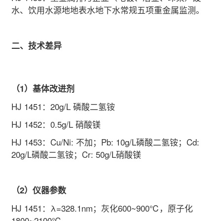
水、饮用水源地地表水地下水常规五项重金属监测。
二、技术差异
（1）基体改进剂
HJ 1451
：20g/L 磷酸二氢铵
HJ 1452
：0.5g/L 硝酸镁
HJ 1453
：Cu/Ni: 不加；Pb: 10g/L磷酸二氢铵；Cd:
20g/L磷酸二氢铵；Cr: 50g/L硝酸镁
（2）仪器参数
HJ 1451
：λ=328.1nm；灰化600~900℃，原子化
1800~2100℃