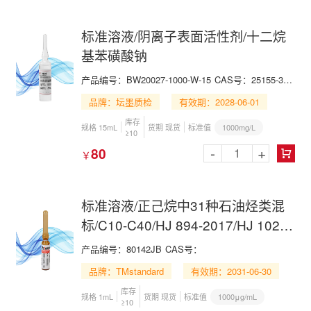
标准溶液/阴离子表面活性剂/十二烷
基苯磺酸钠
产品编号：BW20027-1000-W-15
CAS号：25155-30-0
品牌：坛墨质检
有效期：2028-06-01
库存
1000mg/L
规格 15mL
货期 现货
标准值
≥10
-
+
80
￥

标准溶液/正己烷中31种石油烃类混
标/C10-C40/HJ 894-2017/HJ 1021-
2019/31 N-alkane(C10-C40) Mix in
产品编号：80142JB
CAS号：
n-Hexane
品牌：TMstandard
有效期：2031-06-30
库存
1000μg/mL
规格 1mL
货期 现货
标准值
≥10