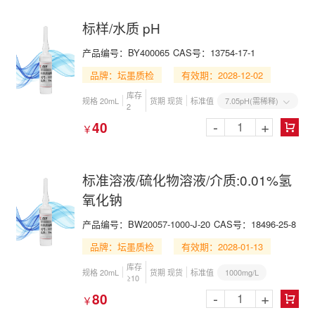
标样/水质 pH
产品编号：BY400065
CAS号：13754-17-1
品牌：坛墨质检
有效期：2028-12-02
库存
7.05pH(需稀释)
规格 20mL
货期 现货
标准值

2
-
+
40
￥

标准溶液/硫化物溶液/介质:0.01%氢
氧化钠
产品编号：BW20057-1000-J-20
CAS号：18496-25-8
品牌：坛墨质检
有效期：2028-01-13
库存
1000mg/L
规格 20mL
货期 现货
标准值
≥10
-
+
80
￥
