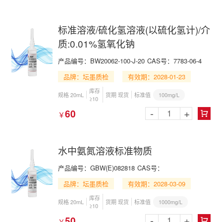
标准溶液/硫化氢溶液(以硫化氢计)/介
质:0.01%氢氧化钠
产品编号：BW20062-100-J-20
CAS号：7783-06-4
品牌：坛墨质检
有效期：2028-01-23
库存
100mg/L
规格 20mL
货期 现货
标准值
≥10
-
+
60
￥

水中氨氮溶液标准物质
产品编号：GBW(E)082818
CAS号：
品牌：坛墨质检
有效期：2028-03-09
库存
1000mg/L
规格 20mL
货期 现货
标准值
≥10
-
+
50
￥
