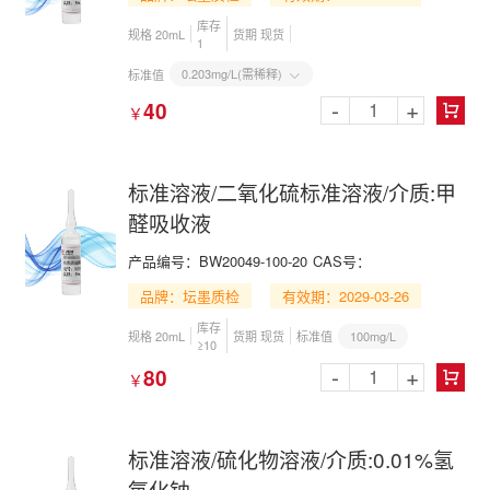
库存
规格 20mL
货期 现货
1
0.203mg/L(需稀释)
标准值

-
+
40
￥

标准溶液/二氧化硫标准溶液/介质:甲
醛吸收液
产品编号：BW20049-100-20
CAS号：
品牌：坛墨质检
有效期：2029-03-26
库存
100mg/L
规格 20mL
货期 现货
标准值
≥10
-
+
80
￥

标准溶液/硫化物溶液/介质:0.01%氢
氧化钠