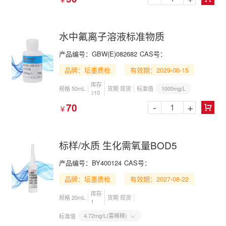
水中氟离子溶液标准物质
产品编号：GBW(E)082682
CAS号：
品牌：坛墨质检
有效期：2029-06-15
库存
1000mg/L
规格 50mL
货期 现货
标准值
≥10
-
+
70
￥

标样/水质 生化需氧量BOD5
产品编号：BY400124
CAS号：
品牌：坛墨质检
有效期：2027-08-22
库存
规格 20mL
货期 现货
1
4.72mg/L(需稀释)
标准值
