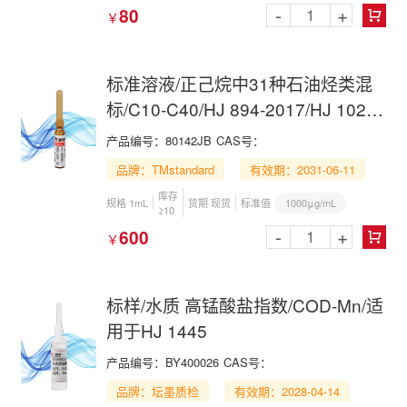
-
+
80
￥

标准溶液/正己烷中31种石油烃类混
标/C10-C40/HJ 894-2017/HJ 1021-
2019/31 N-alkane(C10-C40) Mix in
产品编号：80142JB
CAS号：
n-Hexane
品牌：TMstandard
有效期：2031-06-11
库存
1000μg/mL
规格 1mL
货期 现货
标准值
≥10
-
+
600
￥

标样/水质 高锰酸盐指数/COD-Mn/适
用于HJ 1445
产品编号：BY400026
CAS号：
品牌：坛墨质检
有效期：2028-04-14