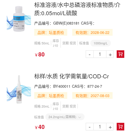
标准溶液/水中总磷溶液标准物质/介
质:0.05mol/L硫酸
产品编号：GBW(E)083181
CAS号：
品牌：坛墨质检
有效期：2028-06-22
库存
1000mg/L
规格 50mL
货期 现货
标准值
≥10
-
+
80
￥

标样/水质 化学需氧量/COD-Cr
产品编号：BY400011
CAS号：877-24-7
品牌：坛墨质检
有效期：2027-08-03
库存
规格 20mL
货期 现货
≥10
24.2mg/mL(需稀释)
标准值

-
+
40
￥
