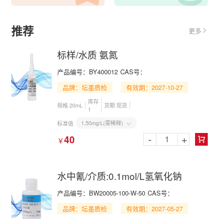
推荐
更多

标样/水质 氨氮
产品编号：BY400012
CAS号：
品牌：坛墨质检
有效期：2027-10-27
库存
规格 20mL
货期 现货
1
1.50mg/L(需稀释)
标准值

-
+
40
￥

水中氰/介质:0.1mol/L氢氧化钠
产品编号：BW20005-100-W-50
CAS号：
品牌：坛墨质检
有效期：2027-05-27