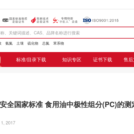
数
氨氮
土壤
硫化物
总氮
苯系物
标准/目录下载
知识专区
证书下载
售后
安全国家标准 食用油中极性组分(PC)的
, 2017