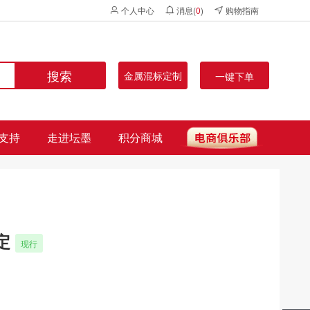
个人中心
消息(
0
)
购物指南
搜索
金属混标定制
一键下单
支持
走进坛墨
积分商城
测定
现行