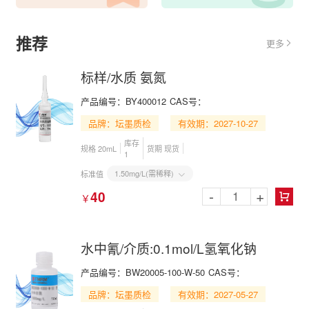
推荐
更多

标样/水质 氨氮
产品编号：BY400012
CAS号：
品牌：坛墨质检
有效期：2027-10-27
库存
规格 20mL
货期 现货
1
1.50mg/L(需稀释)
标准值

-
+
40
￥

水中氰/介质:0.1mol/L氢氧化钠
产品编号：BW20005-100-W-50
CAS号：
品牌：坛墨质检
有效期：2027-05-27