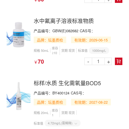
水中氟离子溶液标准物质
产品编号：GBW(E)082682
CAS号：
品牌：坛墨质检
有效期：2029-06-15
库存
1000mg/L
规格 50mL
货期 现货
标准值
≥10
-
+
70
￥

标样/水质 生化需氧量BOD5
产品编号：BY400124
CAS号：
品牌：坛墨质检
有效期：2027-08-22
库存
规格 20mL
货期 现货
1
4.72mg/L(需稀释)
标准值
