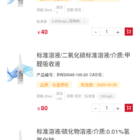
库存
规格 20mL
货期 现货
1
0.203mg/L(需稀释)
标准值

-
+
40
￥

标准溶液/二氧化硫标准溶液/介质:甲
醛吸收液
产品编号：BW20049-100-20
CAS号：
品牌：坛墨质检
有效期：2029-03-26
库存
100mg/L
规格 20mL
货期 现货
标准值
≥10
-
+
80
￥

标准溶液/硫化物溶液/介质:0.01%氢
氧化钠