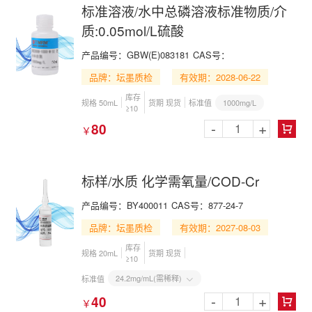
标准溶液/水中总磷溶液标准物质/介
质:0.05mol/L硫酸
产品编号：GBW(E)083181
CAS号：
品牌：坛墨质检
有效期：2028-06-22
库存
1000mg/L
规格 50mL
货期 现货
标准值
≥10
-
+
80
￥

标样/水质 化学需氧量/COD-Cr
产品编号：BY400011
CAS号：877-24-7
品牌：坛墨质检
有效期：2027-08-03
库存
规格 20mL
货期 现货
≥10
24.2mg/mL(需稀释)
标准值

-
+
40
￥
