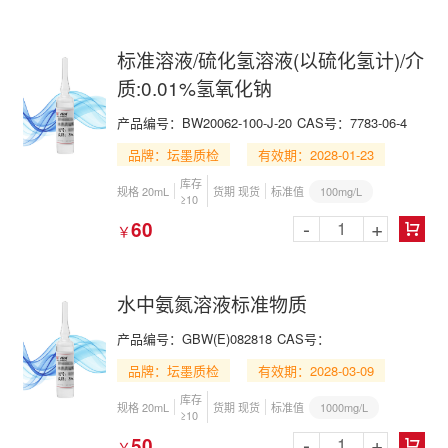
标准溶液/硫化氢溶液(以硫化氢计)/介
质:0.01%氢氧化钠
产品编号：BW20062-100-J-20
CAS号：7783-06-4
品牌：坛墨质检
有效期：2028-01-23
库存
100mg/L
规格 20mL
货期 现货
标准值
≥10
-
+
60
￥

水中氨氮溶液标准物质
产品编号：GBW(E)082818
CAS号：
品牌：坛墨质检
有效期：2028-03-09
库存
1000mg/L
规格 20mL
货期 现货
标准值
≥10
-
+
50
￥
