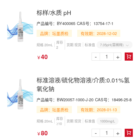
标样/水质 pH
产品编号：BY400065
CAS号：13754-17-1
品牌：坛墨质检
有效期：2028-12-02
库存
7.05pH(需稀释)
规格 20mL
货期 现货
标准值

2
-
+
40
￥

标准溶液/硫化物溶液/介质:0.01%氢
氧化钠
产品编号：BW20057-1000-J-20
CAS号：18496-25-8
品牌：坛墨质检
有效期：2028-01-13
库存
1000mg/L
规格 20mL
货期 现货
标准值
≥10
-
+
80
￥
