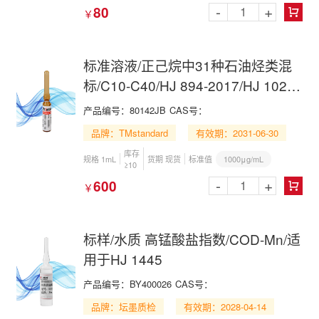
-
+
80
￥

标准溶液/正己烷中31种石油烃类混
标/C10-C40/HJ 894-2017/HJ 1021-
2019/31 N-alkane(C10-C40) Mix in
产品编号：80142JB
CAS号：
n-Hexane
品牌：TMstandard
有效期：2031-06-30
库存
1000μg/mL
规格 1mL
货期 现货
标准值
≥10
-
+
600
￥

标样/水质 高锰酸盐指数/COD-Mn/适
用于HJ 1445
产品编号：BY400026
CAS号：
品牌：坛墨质检
有效期：2028-04-14