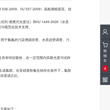
-2009、HJ 537-2009）虽检测精度高、技
 纳氏试剂-便携式光度法》
和
HJ 1449-2026《水质
据与规范化技术支撑。
应用于氨氮的污染溯源排查、水质趋势调查、污
购
物
m处具有特征吸收，在一定范围内其吸光度与试样
车
0
生成氯胺。在亚硝基铁氰化钠存在条件下，氯胺
量浓度成正比。
产品方案如下：