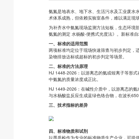
氨氮是地表水、地下水、生活污水及工业废水水质评价的
术体系成熟，但依赖实验室条件，难以满足现
为补齐水中氨氮现场监测方法短板，生态环境
氨氮的测定 水杨酸-便携式光度法》
。新标准自
一、
标准的适用范围
两项标准均定位于现场快速筛查与初步判定，
染物排放达标或超标的初步判定等场景。
二、
标准的方法原理
HJ 1448-2026
：以游离态的氨或铵离子等形式存
中氨氮的质量浓度成正比。
HJ 1449-2026
：在碱性介质中，以游离态的氨
与水杨酸盐反应生成蓝绿色络合物，在波长650
三、
技术指标的差异
四、
标准物质和试剂
坛墨质检作为专业的标准物质生产企业，可提供全套适