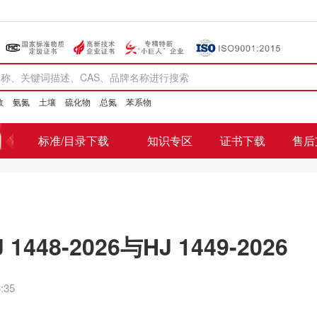
数
氨氮
土壤
硫化物
总氮
苯系物
标准/目录下载
知识专区
证书下载
售后
48-2026与HJ 1449-2026
:35