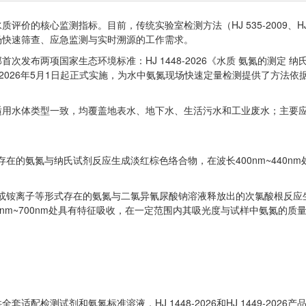
核心监测指标。目前，传统实验室检测方法（HJ 535-2009、HJ 536
场快速筛查、应急监测与实时溯源的工作需求。
部首次发布两项国家生态环境标准：
HJ 1448-2026《水质 氨氮的测定
2026年5月1日起正式实施，为水中氨氮现场快速定量检测提供了方法依
适用水体类型一致，均覆盖地表水、地下水、生活污水和工业废水；主要
在的氨氮与纳氏试剂反应生成淡红棕色络合物，在波长400nm~440n
或铵离子等形式存在的氨氮与二氯异氰尿酸钠溶液释放出的次氯酸根反应
nm~700nm处具有特征吸收，在一定范围内其吸光度与试样中氨氮的质
配检测试剂和氨氮标准溶液，HJ 1448-2026和HJ 1449-2026