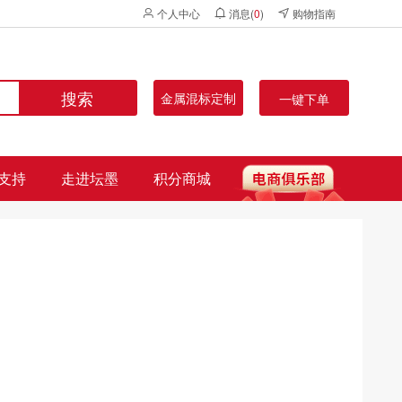
个人中心
消息(
0
)
购物指南
搜索
金属混标定制
一键下单
支持
走进坛墨
积分商城