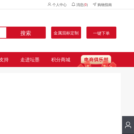
个人中心
消息(
0
)
购物指南
搜索
金属混标定制
一键下单
支持
走进坛墨
积分商城