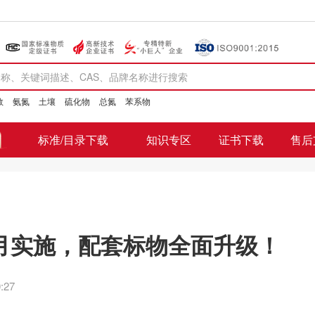
数
氨氮
土壤
硫化物
总氮
苯系物
标准/目录下载
知识专区
证书下载
售后
月实施，配套标物全面升级！
:27