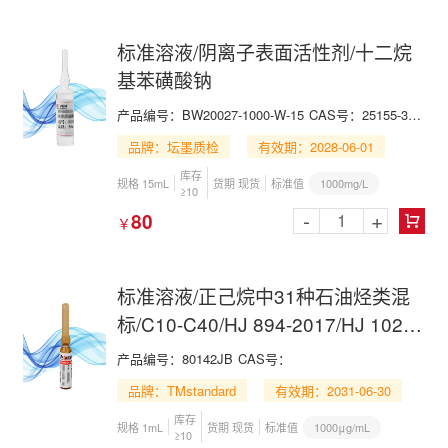
标准溶液/阴离子表面活性剂/十二烷
基苯磺酸钠
产品编号：BW20027-1000-W-15
CAS号：25155-30-0
品牌：坛墨质检
有效期：2028-06-01
库存
1000mg/L
规格 15mL
货期 现货
标准值
≥10
-
+
80
￥

标准溶液/正己烷中31种石油烃类混
标/C10-C40/HJ 894-2017/HJ 1021-
2019/31 N-alkane(C10-C40) Mix in
产品编号：80142JB
CAS号：
n-Hexane
品牌：TMstandard
有效期：2031-06-30
库存
1000μg/mL
规格 1mL
货期 现货
标准值
≥10