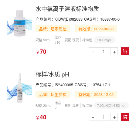
水中氯离子溶液标准物质
产品编号：GBW(E)082683
CAS号：16887-00-6
品牌：坛墨质检
有效期：2029-06-28
库存
1000mg/L
规格 50mL
货期 现货
标准值
≥10
-
+
70
￥

标样/水质 pH
产品编号：BY400065
CAS号：13754-17-1
品牌：坛墨质检
有效期：2028-12-02
库存
7.05pH(需稀释)
规格 20mL
货期 现货
标准值

2
-
+
40
￥
