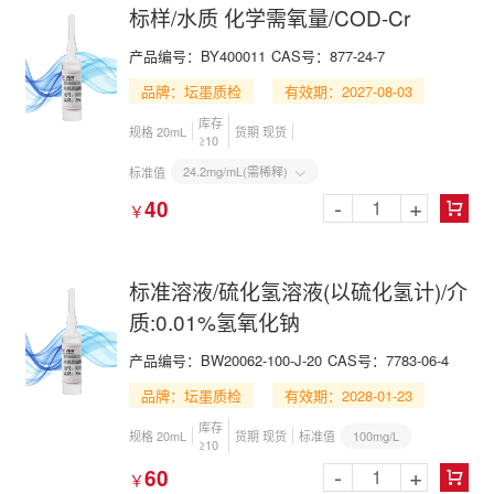
标样/水质 化学需氧量/COD-Cr
产品编号：BY400011
CAS号：877-24-7
品牌：坛墨质检
有效期：2027-08-03
库存
规格 20mL
货期 现货
≥10
24.2mg/mL(需稀释)
标准值

-
+
40
￥

标准溶液/硫化氢溶液(以硫化氢计)/介
质:0.01%氢氧化钠
产品编号：BW20062-100-J-20
CAS号：7783-06-4
品牌：坛墨质检
有效期：2028-01-23
库存
100mg/L
规格 20mL
货期 现货
标准值
≥10
-
+
60
￥
