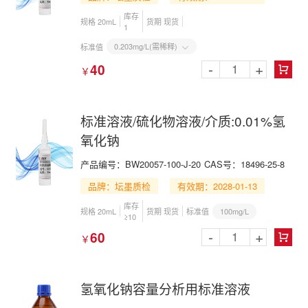
库存
规格 20mL
货期 现货
1
0.203mg/L(需稀释)
标准值

-
+
40
￥

标准溶液/硫化物溶液/介质:0.01%氢
氧化钠
产品编号：BW20057-100-J-20
CAS号：18496-25-8
品牌：坛墨质检
有效期：2028-01-13
库存
100mg/L
规格 20mL
货期 现货
标准值
≥10
-
+
60
￥

氢氧化钠容量分析用标准溶液