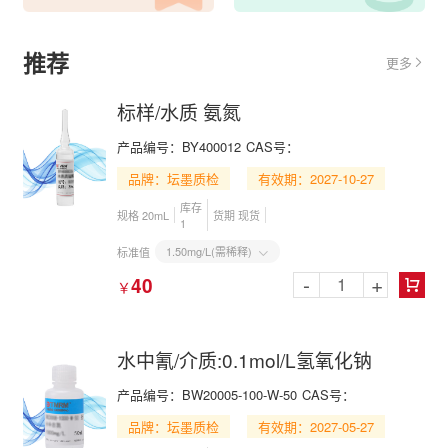
推荐
更多

标样/水质 氨氮
产品编号：BY400012
CAS号：
品牌：坛墨质检
有效期：2027-10-27
库存
规格 20mL
货期 现货
1
1.50mg/L(需稀释)
标准值

-
+
40
￥

水中氰/介质:0.1mol/L氢氧化钠
产品编号：BW20005-100-W-50
CAS号：
品牌：坛墨质检
有效期：2027-05-27