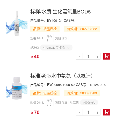
标样/水质 生化需氧量BOD5
产品编号：BY400124
CAS号：
品牌：坛墨质检
有效期：2027-08-22
库存
规格 20mL
货期 现货
1
4.72mg/L(需稀释)
标准值

-
+
40
￥

标准溶液/水中氨氮（以氮计）
产品编号：BW20085-1000-50
CAS号：12125-02-9
品牌：坛墨质检
有效期：2030-03-03
库存
1000mg/L
规格 50mL
货期 现货
标准值
≥10
-
+
70
￥
